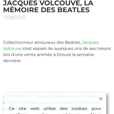
JACQUES VOLCOUVE, LA
MÉMOIRE DES BEATLES
17/08/2017
Collectionneur amoureux des Beatles,
Jacques
Volcouve
s’est séparé de quelques uns de ses trésors
lors d’une vente animée à Drouot la semaine
dernière.
Navigation
←
INTERVIEW : Jacques Volcouve vend à Drouot sa
collection Beatles, la plus importante de France
de
Jacques Volcouve, sa vie avec les Beatles
→
Ce site web utilise des cookies pour
l’article