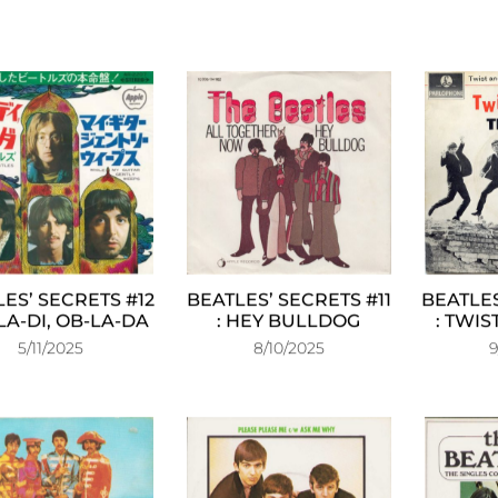
ES’ SECRETS #12
BEATLES’ SECRETS #11
BEATLES
-LA-DI, OB‑LA‑DA
: HEY BULLDOG
: TWI
5/11/2025
8/10/2025
9