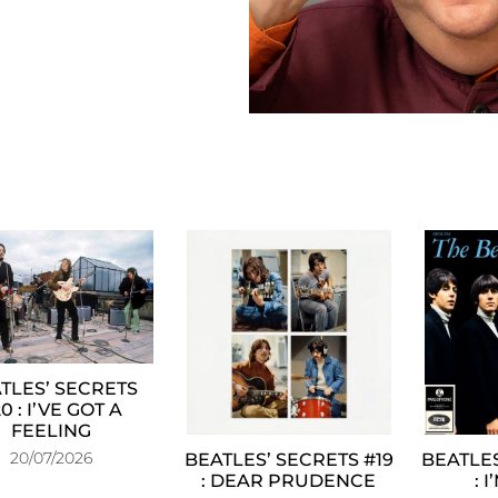
TLES’ SECRETS
0 : I’VE GOT A
FEELING
20/07/2026
BEATLES’ SECRETS #19
BEATLES
: DEAR PRUDENCE
: 