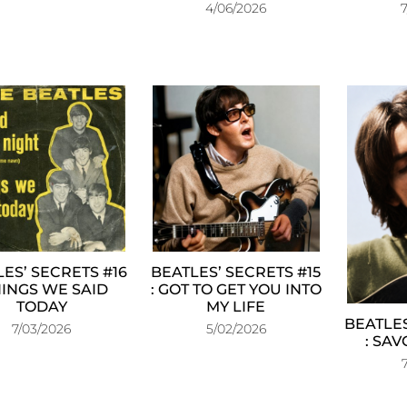
4/06/2026
ES’ SECRETS #16
BEATLES’ SECRETS #15
HINGS WE SAID
: GOT TO GET YOU INTO
TODAY
MY LIFE
BEATLES
7/03/2026
5/02/2026
: SA