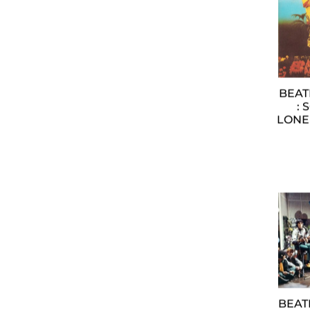
BEAT
: 
LONE
BEAT