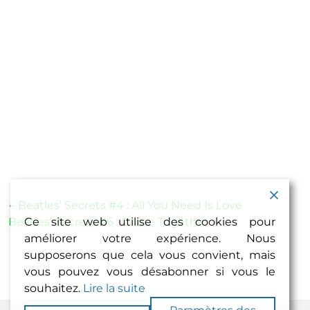
Navigation
←
Beatles’ Secrets #4 : All You Need Is Love
Beatles’ Secrets #6 : Come Together
→
Ce site web utilise des cookies pour
de
améliorer votre expérience. Nous
l’article
supposerons que cela vous convient, mais
vous pouvez vous désabonner si vous le
souhaitez.
Lire la suite