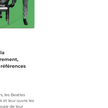
la
trement,
, références
, les Beatles
4 et leur ouvre les
oupe de leur