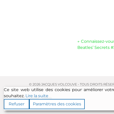
Navigati
←
Connaissez-vous
Beatles’ Secrets #
de
l’article
© 2026 JACQUES VOLCOUVE - TOUS DROITS RÉSE
REMERCIEMENTS : PHILIPPE HAYOUN, CAROLE MI
Ce site web utilise des cookies pour améliorer vo
souhaitez.
Lire la suite
Refuser
Paramètres des cookies
FACEBOOK
YOUTUBE