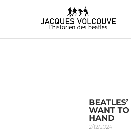
BEATLES’ 
WANT TO
HAND
2/12/2024