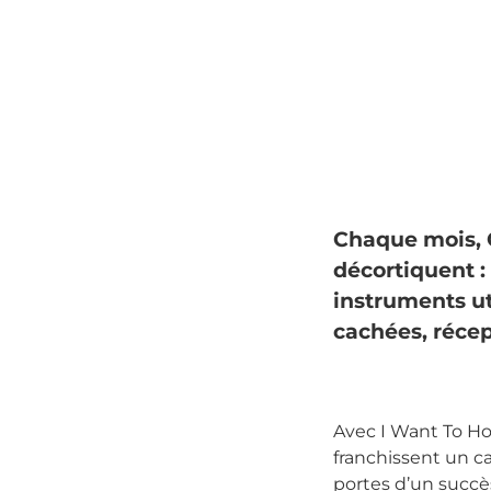
Chaque mois, G
décortiquent :
instruments uti
cachées, récep
Avec I Want To Hol
franchissent un cap
portes d’un succè