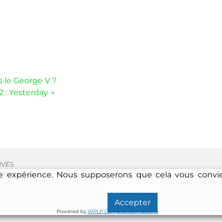
on
 le George V ?
2 : Yesterday
→
RVÉS
CHALET.
tre expérience. Nous supposerons que cela vous convi
Accepter
Powered by
WPLP Compliance Platform