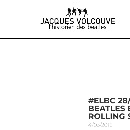
#ELBC 28/
BEATLES 
ROLLING 
4/03/2018