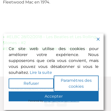
Fleetwood Mac en 1974.
Navigation
←
#ELBC 28/02/2018 – Les Beatles et Les Rolling
Stones – #2
de
#ELBC mars 2018 – Spéciale Jimi Hendrix
→
Ce site web utilise des cookies pour
l’article
améliorer votre expérience. Nous
supposerons que cela vous convient, mais
vous pouvez vous désabonner si vous le
souhaitez.
Lire la suite
Paramètres des
Refuser
© 2026 JACQUES VOLCOUVE - TOUS DROITS RÉSERVÉS
cookies
REMERCIEMENTS : PHILIPPE HAYOUN, CAROLE MICHALET.
Accepter
Powered by
WPLP Compliance Platform