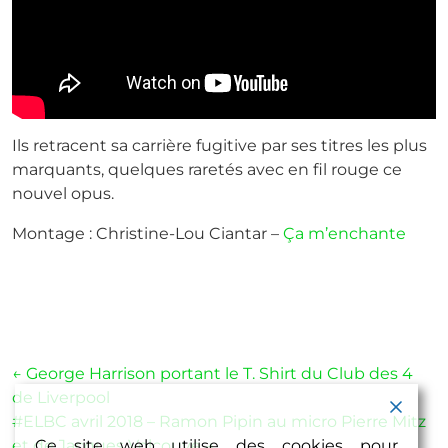
Ils retracent sa carrière fugitive par ses titres les plus
marquants, quelques raretés avec en fil rouge ce
nouvel opus.
Montage : Christine-Lou Ciantar –
Ça m’enchante
Navigation
←
George Harrison portant le T. Shirt du Club des 4
de Liverpool
de
#ELBC avril 2018 – Ramon Pipin au micro Pierre Mitz
l’article
et de Jacques Volcouve
Ce site web utilise des cookies pour
→