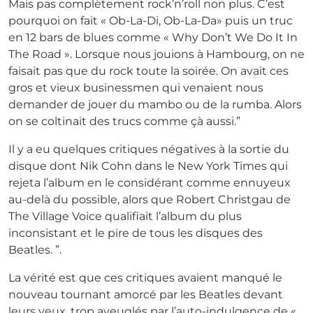
Mais pas complètement rock’n’roll non plus. C’est
pourquoi on fait « Ob-La-Di, Ob-La-Da» puis un truc
en 12 bars de blues comme « Why Don’t We Do It In
The Road ». Lorsque nous jouions à Hambourg, on ne
faisait pas que du rock toute la soirée. On avait ces
gros et vieux businessmen qui venaient nous
demander de jouer du mambo ou de la rumba. Alors
on se coltinait des trucs comme çà aussi.”
Il y a eu quelques critiques négatives à la sortie du
disque dont Nik Cohn dans le New York Times qui
rejeta l’album en le considérant comme ennuyeux
au-delà du possible, alors que Robert Christgau de
The Village Voice qualifiait l’album du plus
inconsistant et le pire de tous les disques des
Beatles. ”.
La vérité est que ces critiques avaient manqué le
nouveau tournant amorcé par les Beatles devant
leurs yeux, trop aveuglés par l’auto-indulgence de «