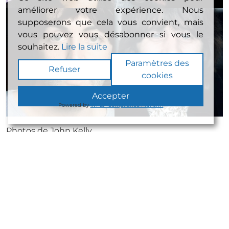
améliorer votre expérience. Nous
supposerons que cela vous convient, mais
vous pouvez vous désabonner si vous le
souhaitez.
Lire la suite
Paramètres des
Refuser
cookies
Accepter
Powered by
WPLP Compliance Platform
Photos de John Kelly
Navigation
←
We Love You Paul – Jazz Club Etoile 19 janvier 2019
The Beatles The White Album
→
de