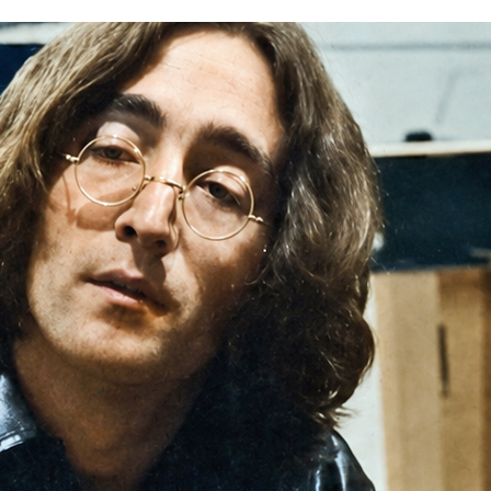
Twist
And
Shout