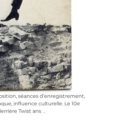
osition, séances d’enregistrement,
oque, influence culturelle. Le 10e
Beatles’
errière Twist ans
…
Secrets
#10
: