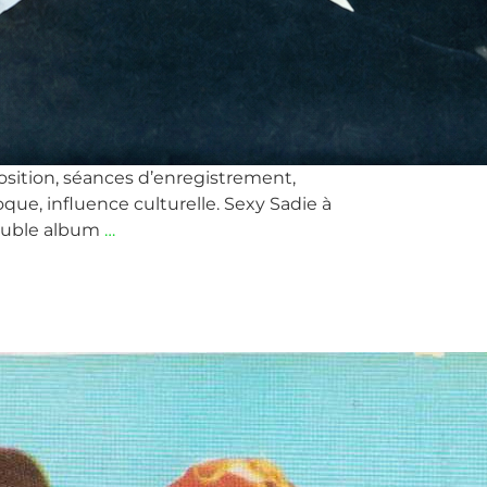
osition, séances d’enregistrement,
oque, influence culturelle. Sexy Sadie à
Beatles’
double album
…
Secrets
#9
:
Sexy
Sadie